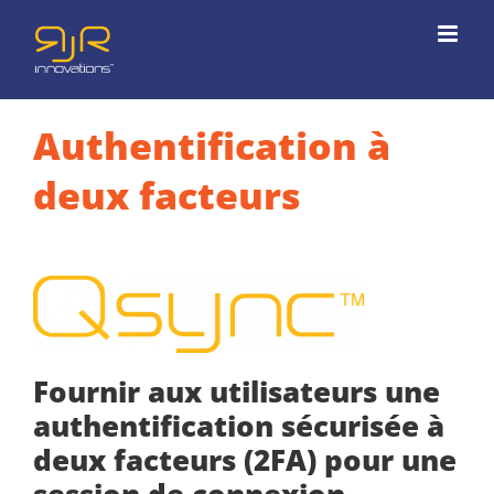
Passer
au
contenu
Authentification à
deux facteurs
Fournir aux utilisateurs une
authentification sécurisée à
deux facteurs (2FA) pour une
session de connexion